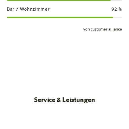
Bar / Wohnzimmer
92
%
von customer alliance
Standardzimmer
Unsere Zimmer
Mehr erfahren
Service & Leistungen