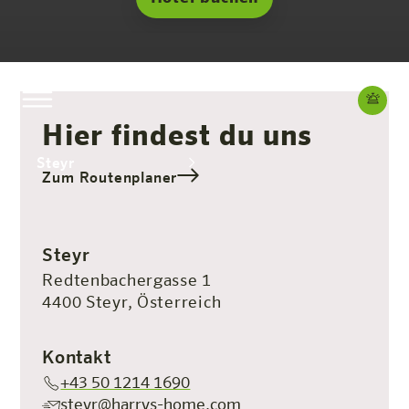
Hier findest du uns
Steyr
Zum Routenplaner
Das Hotel
Zimmer & Angebote
Erleben
Infos
Steyr
Redtenbachergasse 1
4400 Steyr, Österreich
Kontakt
+43 50 1214 1690
steyr@harrys-home.com