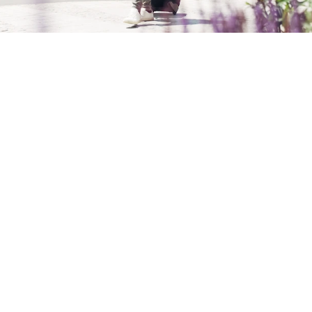
harry's home Steyr
Die Anfahrt zu uns
Nur einen Steinwurf von der Altstadt entfernt.
Restaurants, Shopping Möglichkeiten und die besten
Sightseeing Spots sind in wenigen Gehminuten
erreichbar. Den Bus- und Zugbahnhof erreichst du in 10
Gehminuten, den Flughafen Linz-Hörsching in 45
Autominuten. Der beliebte Steyrtal- und Ennstalradweg
ist nur ein paar Pedaltritte entfernt.
Grün, grüner – grüne Anreise!