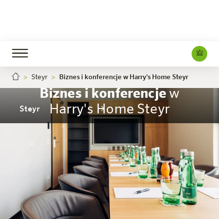
Steyr
Biznes i konferencje w Harry's Home Steyr
Biznes i konferencje
w
Harry's Home Steyr
Steyr
Hotel
Pokoje i oferty
Doświadczenie
Info