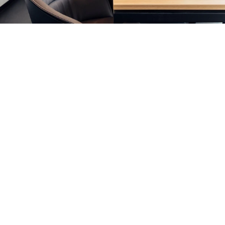
Witamy w domu Harry'ego Steyr
Położony na obrzeżach zabytkowego Starego Miasta
hotel Harry’s Home Steyr oferuje 87 apartamentów i
apartamentów typu studio. Recepcja, lobby, bar i sala
śniadaniowa znajdują się na najwyższym piętrze z
dużym tarasem i fantastycznymi widokami na Steyr i
alpejskie pogórze. W tym samym budynku znajduje się
nowoczesne centrum handlowe. Latem miłośnicy jazdy
na rowerze mogą wypożyczyć w hotelu rowery
elektryczne i dotrzeć do popularnych ścieżek
rowerowych Steyrtal i Ennstal za pomocą zaledwie kilku